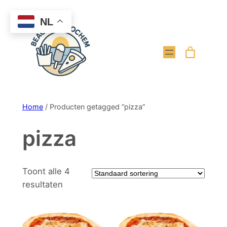
Ga
NL
naar
de
inhoud
Home
/ Producten getagged “pizza”
pizza
Toont alle 4
resultaten