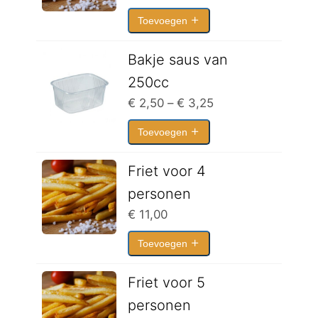
Toevoegen
Bakje saus van
250cc
Prijsklasse:
€
2,50
–
€
3,25
€ 2,50
Toevoegen
tot
€ 3,25
Friet voor 4
personen
€
11,00
Toevoegen
Friet voor 5
personen