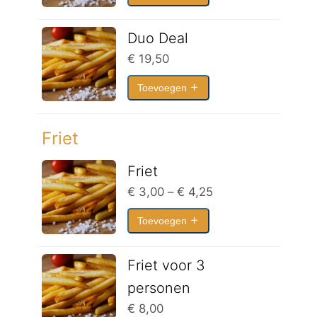
Duo Deal
€
19,50
Toevoegen
Friet
Friet
Prijsklasse:
€
3,00
–
€
4,25
€ 3,00
Toevoegen
tot
€ 4,25
Friet voor 3
personen
€
8,00