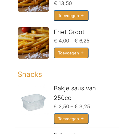
€
13,50
Toevoegen
Friet Groot
Prijsklasse:
€
4,00
–
€
6,25
€ 4,00
Toevoegen
tot
€ 6,25
Snacks
Bakje saus van
250cc
Prijsklasse:
€
2,50
–
€
3,25
€ 2,50
Toevoegen
tot
€ 3,25