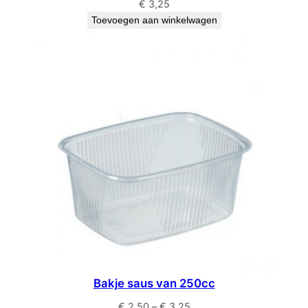
€
3,25
Toevoegen aan winkelwagen
Bakje saus van 250cc
Prijsklasse:
€
2,50
–
€
3,25