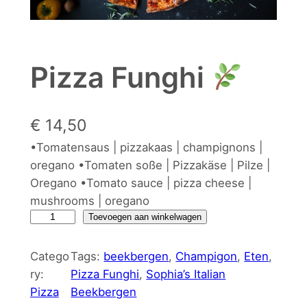
Pizza Funghi
€
14,50
•Tomatensaus | pizzakaas | champignons |
oregano •Tomaten soße | Pizzakäse | Pilze |
Oregano •Tomato sauce | pizza cheese |
mushrooms | oregano
P
Toevoegen aan winkelwagen
i
z
Catego
Tags:
beekbergen
, 
Champigon
, 
Eten
, 
z
ry:
Pizza Funghi
, 
Sophia’s Italian
a
Pizza
Beekbergen
F