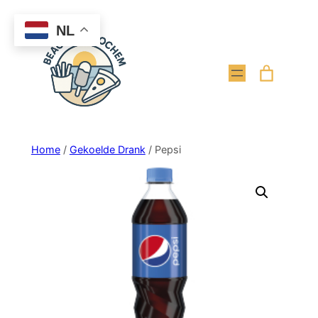
Ga
NL
naar
de
inhoud
Home
/
Gekoelde Drank
/ Pepsi