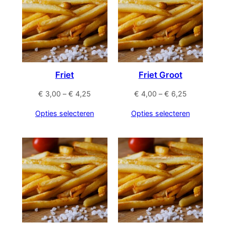
Friet
Friet Groot
Prijsklasse:
Prijsklasse:
€
3,00
–
€
4,25
€
4,00
–
€
6,25
€ 3,00
€ 4,00
Opties selecteren
Opties selecteren
tot
tot
€ 4,25
€ 6,25