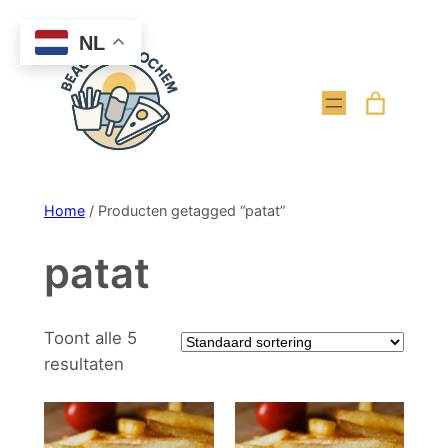
Ga
NL
naar
de
inhoud
Home
/ Producten getagged “patat”
patat
Toont alle 5
resultaten