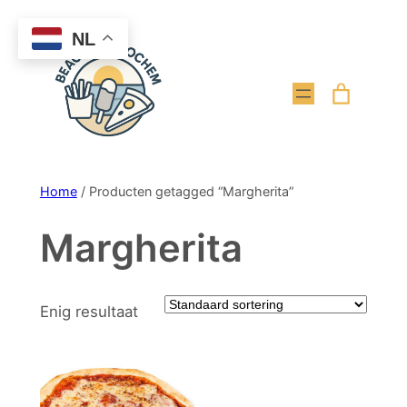
Ga
NL
naar
de
inhoud
Home
/ Producten getagged “Margherita”
Margherita
Enig resultaat