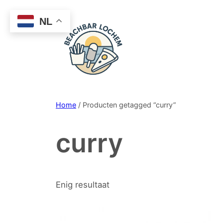
Ga
NL
naar
de
inhoud
Home
/ Producten getagged “curry”
curry
Enig resultaat