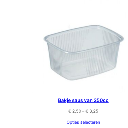
Bakje saus van 250cc
Prijsklasse:
€
2,50
–
€
3,25
€ 2,50
Opties selecteren
tot